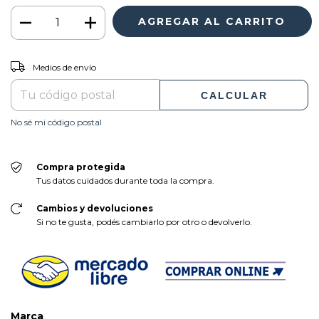
CAMBIAR CP
Entregas para el CP:
Medios de envío
CALCULAR
No sé mi código postal
Compra protegida
Tus datos cuidados durante toda la compra.
Cambios y devoluciones
Si no te gusta, podés cambiarlo por otro o devolverlo.
Marca