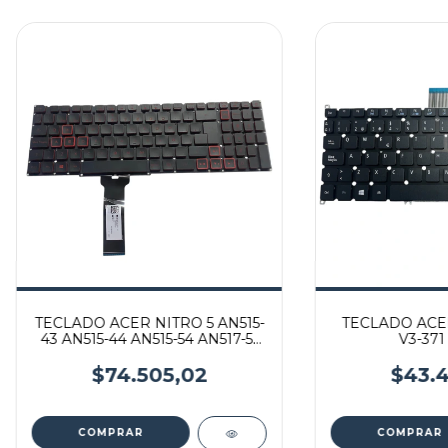
TECLADO ACER NITRO 5 AN515-
TECLADO ACER 
43 AN515-44 AN515-54 AN517-51
V3-371 
AN517-52
$74.505,02
$43.4