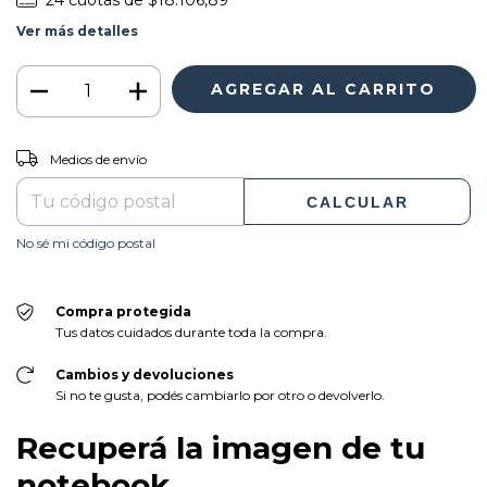
Ver más detalles
CAMBIAR CP
Entregas para el CP:
Medios de envío
CALCULAR
No sé mi código postal
Compra protegida
Tus datos cuidados durante toda la compra.
Cambios y devoluciones
Si no te gusta, podés cambiarlo por otro o devolverlo.
Recuperá la imagen de tu
notebook