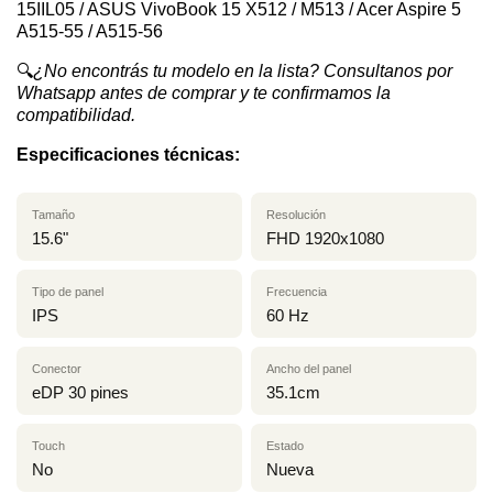
15IIL05 / ASUS VivoBook 15 X512 / M513 / Acer Aspire 5
A515-55 / A515-56
🔍
¿No encontrás tu modelo en la lista? Consultanos por
Whatsapp antes de comprar y te confirmamos la
compatibilidad.
Especificaciones técnicas:
Tamaño
Resolución
15.6"
FHD 1920x1080
Tipo de panel
Frecuencia
IPS
60 Hz
Conector
Ancho del panel
eDP 30 pines
35.1cm
Touch
Estado
No
Nueva