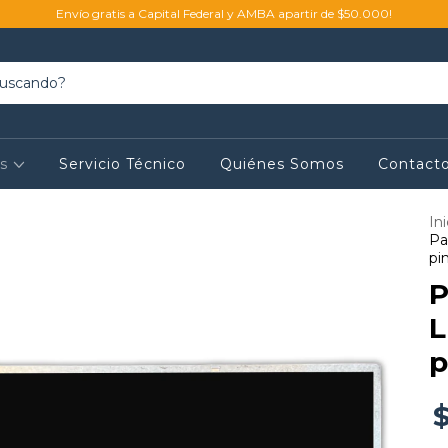
Envío gratis a Capital Federal y AMBA apartir de $50.000!
os
Servicio Técnico
Quiénes Somos
Contact
Ini
Pa
pi
P
L
p