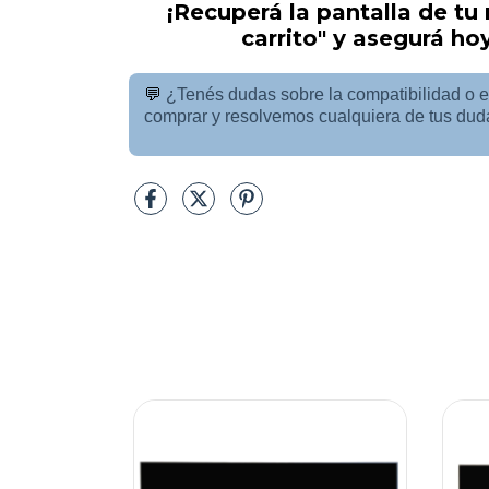
¡Recuperá la pantalla de tu
carrito" y asegurá ho
💬
¿Tenés dudas sobre la compatibilidad o e
comprar y resolvemos cualquiera de tus dud