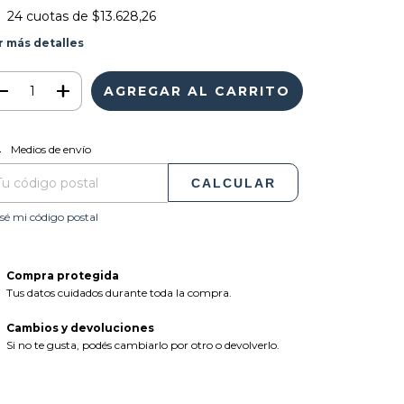
24
cuotas de
$13.628,26
r más detalles
CAMBIAR CP
regas para el CP:
Medios de envío
CALCULAR
sé mi código postal
Compra protegida
Tus datos cuidados durante toda la compra.
Cambios y devoluciones
Si no te gusta, podés cambiarlo por otro o devolverlo.