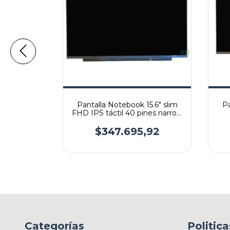
5.6" slim
Pantalla Notebook 15.6" slim
Pa
n brackets
FHD IPS táctil 40 pines narrow
35cm
$347.695,92
Categorías
Politica