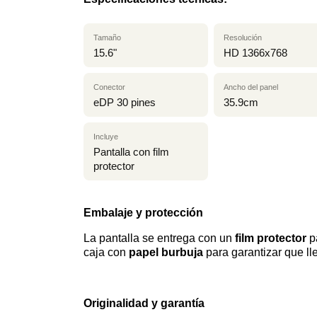
Tamaño
Resolución
15.6"
HD 1366x768
Conector
Ancho del panel
eDP 30 pines
35.9cm
Incluye
Pantalla con film
protector
Embalaje y protección
La pantalla se entrega con un
film protector
pa
caja con
papel burbuja
para garantizar que ll
Originalidad y garantía