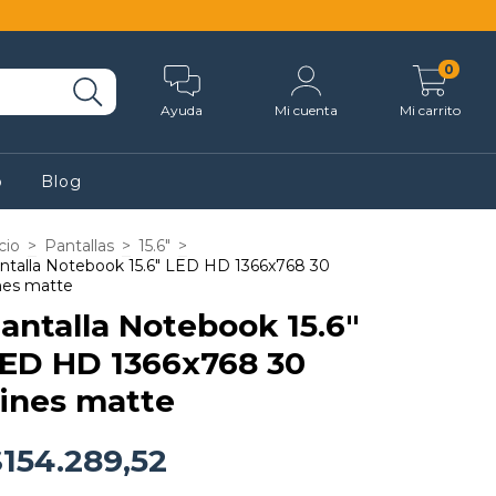
0
Ayuda
Mi cuenta
Mi carrito
o
Blog
cio
>
Pantallas
>
15.6"
>
ntalla Notebook 15.6" LED HD 1366x768 30
nes matte
antalla Notebook 15.6"
ED HD 1366x768 30
ines matte
$154.289,52