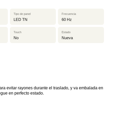
Tipo de panel
Frecuencia
LED TN
60 Hz
Touch
Estado
No
Nueva
ra evitar rayones durante el traslado, y va embalada en
egue en perfecto estado.