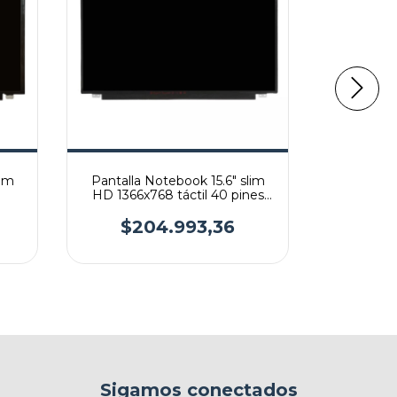
lim
Pantalla Notebook 15.6" slim
Pantalla
HD 1366x768 táctil 40 pines
FHD 1920
36cm
n
$204.993,36
$3
Sigamos conectados