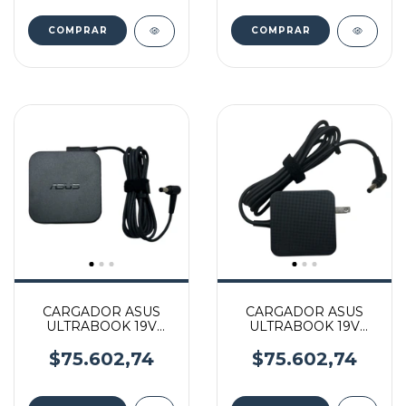
CARGADOR ASUS
CARGADOR ASUS
ULTRABOOK 19V
ULTRABOOK 19V
3.42A 65W 5.5*2.5 MM
3.42A 65W 5.5*2.5 MM
con enchufe
$75.602,74
$75.602,74
americano