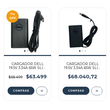
7
%
OFF
CARGADOR DELL
CARGADOR DELL
19.5V 3.34A 65W SLIM
19.5V 3.34A 65W SLIM
4.5*3.0 MM
7.4*5.0 MM
$63.499
$68.040,72
$68.499