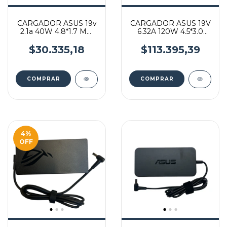
CARGADOR ASUS 19v
CARGADOR ASUS 19V
2.1a 40W 4.8*1.7 MM
6.32A 120W 4.5*3.0
PIN AMARILLO
MM PIN INSIDE
$30.335,18
$113.395,39
4
%
OFF