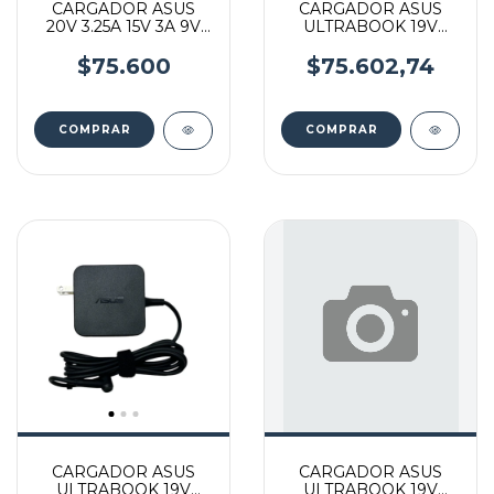
CARGADOR ASUS
CARGADOR ASUS
20V 3.25A 15V 3A 9V
ULTRABOOK 19V
65W TYPE C cable
1.75A 33W 4.00*1.35
power
MM
$75.600
$75.602,74
CARGADOR ASUS
CARGADOR ASUS
ULTRABOOK 19V
ULTRABOOK 19V