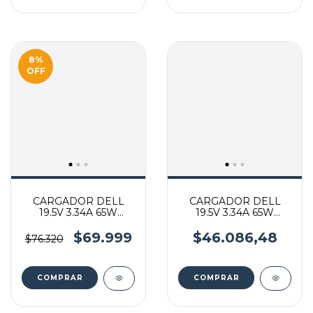
8
%
OFF
CARGADOR DELL
CARGADOR DELL
19.5V 3.34A 65W
19.5V 3.34A 65W
4.5*3.0 MM
7.4*5.0 MM
$69.999
$46.086,48
$76.320