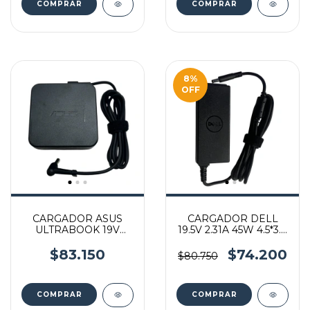
8
%
OFF
CARGADOR ASUS
CARGADOR DELL
ULTRABOOK 19V
19.5V 2.31A 45W 4.5*3.0
4.74A 90W 5.5*2.5 MM
MM
$83.150
$74.200
$80.750