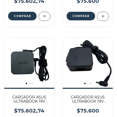
$75.602,74
$75.600
CARGADOR ASUS
CARGADOR ASUS
ULTRABOOK 19V
ULTRABOOK 19V
3.42A 65W 4.0*1.35 MM
3.42A 65W 4.5*3.0 MM
con cable power
$75.602,74
$75.600