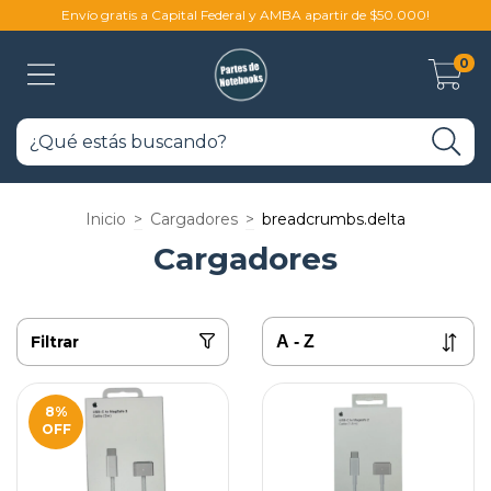
Envío gratis a Capital Federal y AMBA apartir de $50.000!
0
Inicio
>
Cargadores
>
breadcrumbs.delta
Cargadores
Filtrar
8
%
OFF