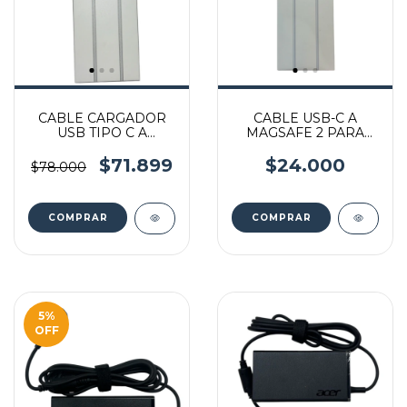
CABLE CARGADOR
CABLE USB-C A
USB TIPO C A
MAGSAFE 2 PARA
MAGSAFE 3 PARA
CARGADOR
MACBOOK
MACBOOK
$71.899
$24.000
$78.000
5
%
OFF